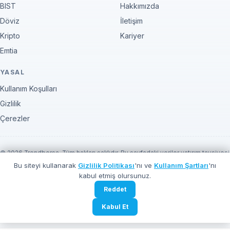
BIST
Hakkımızda
Döviz
İletişim
Kripto
Kariyer
Emtia
YASAL
Kullanım Koşulları
Gizlilik
Çerezler
© 2026 Trendborsa. Tüm hakları saklıdır. Bu sayfadaki veriler yatırım tavsiyesi
değildir.
Bu siteyi kullanarak
Gizlilik Politikası
'nı ve
Kullanım Şartları
'nı
kabul etmiş olursunuz.
REKLAM ALANI
Reddet
Reklam Alanı — İletişime Geçin
Reklam Ver →
Tüm sayfalarda görünür reklam alanı
Kabul Et