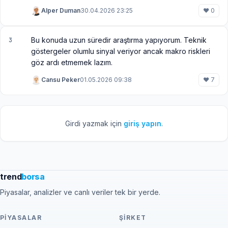
Alper Duman
30.04.2026 23:25
♥ 0
Bu konuda uzun süredir araştırma yapıyorum. Teknik
3
göstergeler olumlu sinyal veriyor ancak makro riskleri
göz ardı etmemek lazım.
Cansu Peker
01.05.2026 09:38
♥ 7
Girdi yazmak için
giriş yapın
.
trend
borsa
Piyasalar, analizler ve canlı veriler tek bir yerde.
PIYASALAR
ŞIRKET